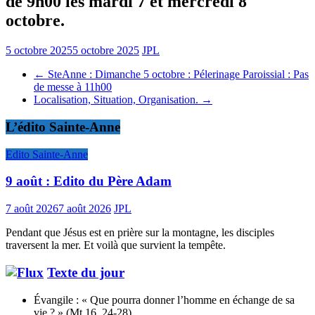
de 9h00 les mardi 7 et mercredi 8
octobre.
5 octobre 2025
5 octobre 2025
JPL
←
SteAnne : Dimanche 5 octobre : Pélerinage Paroissial : Pas
de messe à 11h00
Localisation, Situation, Organisation.
→
L’édito Sainte-Anne
Edito Sainte-Anne
9 août : Edito du Père Adam
7 août 2026
7 août 2026
JPL
Pendant que Jésus est en prière sur la montagne, les disciples
traversent la mer. Et voilà que survient la tempête.
Texte du jour
Évangile : « Que pourra donner l’homme en échange de sa
vie ? » (Mt 16, 24-28)