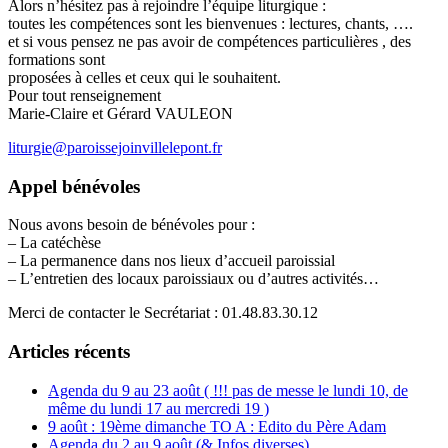
Alors n’hésitez pas à rejoindre l’équipe liturgique :
toutes les compétences sont les bienvenues : lectures, chants, ….
et si vous pensez ne pas avoir de compétences particulières , des
formations sont
proposées à celles et ceux qui le souhaitent.
Pour tout renseignement
Marie-Claire et Gérard VAULEON
liturgie@paroissejoinvillelepont.fr
Appel bénévoles
Nous avons besoin de bénévoles pour :
– La catéchèse
– La permanence dans nos lieux d’accueil paroissial
– L’entretien des locaux paroissiaux ou d’autres activités…
Merci de contacter le Secrétariat : 01.48.83.30.12
Articles récents
Agenda du 9 au 23 août ( !!! pas de messe le lundi 10, de
même du lundi 17 au mercredi 19 )
9 août : 19ème dimanche TO A : Edito du Père Adam
Agenda du 2 au 9 août (& Infos diverses)