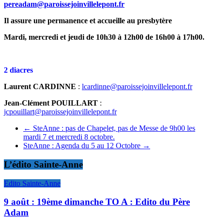
pereadam@paroissejoinvillelepont.fr
Il assure une permanence et accueille au presbytère
Mardi, mercredi et jeudi
de 10h30 à 12h00
de 16h00 à 17h00.
2 diacres
Laurent
CARDINNE
:
lcardinne@paroissejoinvillelepont.fr
Jean-Clément
POUILLART
:
jcpouillart@paroissejoinvillelepont.fr
←
SteAnne : pas de Chapelet, pas de Messe de 9h00 les
mardi 7 et mercredi 8 octobre.
SteAnne : Agenda du 5 au 12 Octobre
→
L’édito Sainte-Anne
Edito Sainte-Anne
9 août : 19ème dimanche TO A : Edito du Père
Adam