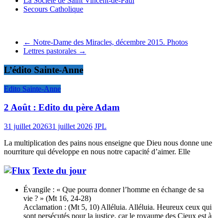
La Société de Saint Vincent-de-Paul
Secours Catholique
←
Notre-Dame des Miracles, décembre 2015. Photos
Lettres pastorales
→
L’édito Sainte-Anne
Edito Sainte-Anne
2 Août : Edito du père Adam
31 juillet 2026
31 juillet 2026
JPL
La multiplication des pains nous enseigne que Dieu nous donne une
nourriture qui développe en nous notre capacité d’aimer. Elle
Texte du jour
Évangile : « Que pourra donner l’homme en échange de sa
vie ? » (Mt 16, 24-28)
Acclamation : (Mt 5, 10) Alléluia. Alléluia. Heureux ceux qui
sont persécutés pour la justice, car le royaume des Cieux est à