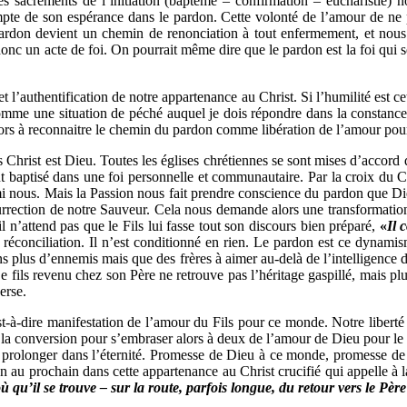
es sacrements de l’initiation (baptême – confirmation – eucharistie)
e de son espérance dans le pardon. Cette volonté de l’amour de ne pa
 pardon devient un chemin de renonciation à tout enfermement, et nous
st donc un acte de foi. On pourrait même dire que le pardon est la foi qui
l’authentification de notre appartenance au Christ. Si l’humilité est cet
comme une situation de péché auquel je dois répondre dans la constance 
alors à reconnaitre le chemin du pardon comme libération de l’amour pour
sus Christ est Dieu. Toutes les églises chrétiennes se sont mises d’acco
out baptisé dans une foi personnelle et communautaire. Par la croix du
mi nous. Mais la Passion nous fait prendre conscience du pardon que Di
surrection de notre Sauveur. Cela nous demande alors une transformatio
 n’attend pas que le Fils lui fasse tout son discours bien préparé,
«
Il 
a réconciliation. Il n’est conditionné en rien. Le pardon est ce dyna
ns plus d’ennemis mais que des frères à aimer au-delà de l’intelligence 
 Le fils revenu chez son Père ne retrouve pas l’héritage gaspillé, mais pl
erse.
’est-à-dire manifestation de l’amour du Fils pour ce monde. Notre liber
e la conversion pour s’embraser alors à deux de l’amour de Dieu pour le m
se prolonger dans l’éternité. Promesse de Dieu à ce monde, promesse d
ion au prochain dans cette appartenance au Christ crucifié qui appelle à 
 qu’il se trouve – sur la route, parfois longue, du retour vers le Pèr