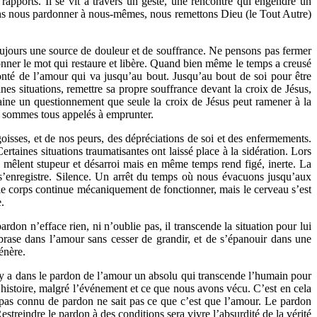
rapports. Il se vit à travers un geste, une rencontre qui engendre un
vons nous pardonner à nous-mêmes, nous remettons Dieu (le Tout Autre)
toujours une source de douleur et de souffrance. Ne pensons pas fermer
donner le mot qui restaure et libère. Quand bien même le temps a creusé
onté de l’amour qui va jusqu’au bout. Jusqu’au bout de soi pour être
nes situations, remettre sa propre souffrance devant la croix de Jésus,
aine un questionnement que seule la croix de Jésus peut ramener à la
ous sommes tous appelés à emprunter.
isses, et de nos peurs, des dépréciations de soi et des enfermements.
rtaines situations traumatisantes ont laissé place à la sidération. Lors
 mêlent stupeur et désarroi mais en même temps rend figé, inerte. La
 s’enregistre. Silence. Un arrêt du temps où nous évacuons jusqu’aux
 le corps continue mécaniquement de fonctionner, mais le cerveau s’est
.
don n’efface rien, ni n’oublie pas, il transcende la situation pour lui
brase dans l’amour sans cesser de grandir, et de s’épanouir dans une
énère.
l y a dans le pardon de l’amour un absolu qui transcende l’humain pour
histoire, malgré l’événement et ce que nous avons vécu. C’est en cela
a pas connu de pardon ne sait pas ce que c’est que l’amour. Le pardon
treindre le pardon à des conditions sera vivre l’absurdité de la vérité