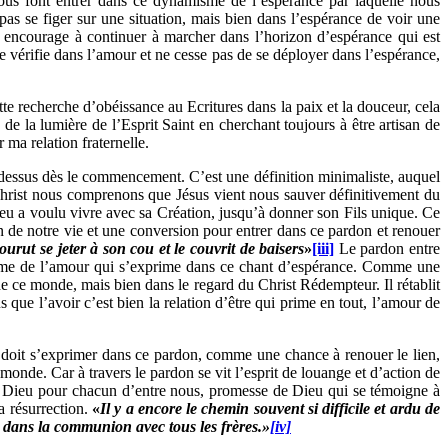
 nous font entrer dans ce dynamisme de l’espérance par laquelle nous
s se figer sur une situation, mais bien dans l’espérance de voir une
 encourage à continuer à marcher dans l’horizon d’espérance qui est
 se vérifie dans l’amour et ne cesse pas de se déployer dans l’espérance,
te recherche d’obéissance au Ecritures dans la paix et la douceur, cela
de la lumière de l’Esprit Saint en cherchant toujours à être artisan de
 ma relation fraternelle.
rd dessus dès le commencement. C’est une définition minimaliste, auquel
 Christ nous comprenons que Jésus vient nous sauver définitivement du
eu a voulu vivre avec sa Création, jusqu’à donner son Fils unique. Ce
n de notre vie et une conversion pour entrer dans ce pardon et renouer
courut se jeter à son cou et le couvrit de baisers
»
[iii]
Le pardon entre
misme de l’amour qui s’exprime dans ce chant d’espérance. Comme une
de ce monde, mais bien dans le regard du Christ Rédempteur. Il rétablit
us que l’avoir c’est bien la relation d’être qui prime en tout, l’amour de
té doit s’exprimer dans ce pardon, comme une chance à renouer le lien,
onde. Car à travers le pardon se vit l’esprit de louange et d’action de
e Dieu pour chacun d’entre nous, promesse de Dieu qui se témoigne à
la résurrection.
«
Il y a encore le chemin souvent si difficile et ardu de
e dans la communion avec tous les frères.»
[iv]