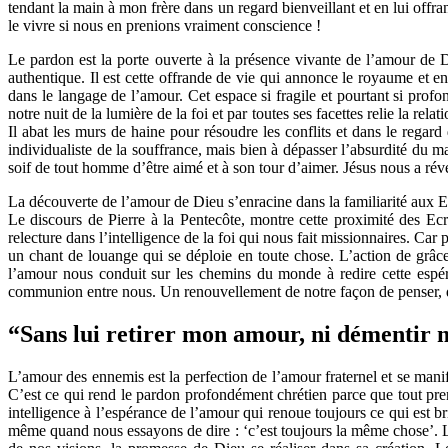
tendant la main à mon frère dans un regard bienveillant et en lui off
le vivre si nous en prenions vraiment conscience !
Le pardon est la porte ouverte à la présence vivante de l’amour de D
authentique. Il est cette offrande de vie qui annonce le royaume et en
dans le langage de l’amour. Cet espace si fragile et pourtant si prof
notre nuit de la lumière de la foi et par toutes ses facettes relie la 
Il abat les murs de haine pour résoudre les conflits et dans le rega
individualiste de la souffrance, mais bien à dépasser l’absurdité du ma
soif de tout homme d’être aimé et à son tour d’aimer. Jésus nous a révé
La découverte de l’amour de Dieu s’enracine dans la familiarité aux E
Le discours de Pierre à la Pentecôte, montre cette proximité des Ecr
relecture dans l’intelligence de la foi qui nous fait missionnaires. C
un chant de louange qui se déploie en toute chose. L’action de grâce 
l’amour nous conduit sur les chemins du monde à redire cette espéra
communion entre nous. Un renouvellement de notre façon de penser, d’agi
“Sans lui retirer mon amour, ni démentir m
L’amour des ennemis est la perfection de l’amour fraternel et se mani
C’est ce qui rend le pardon profondément chrétien parce que tout pren
intelligence à l’espérance de l’amour qui renoue toujours ce qui est 
même quand nous essayons de dire : ‘c’est toujours la même chose’. 