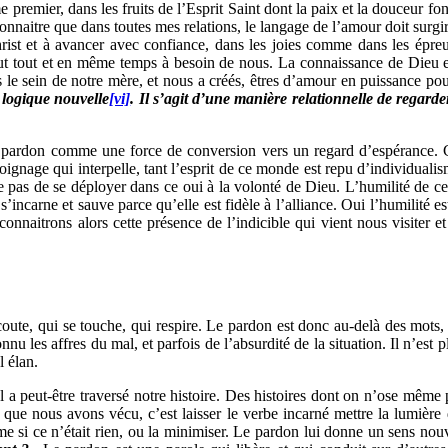
remier, dans les fruits de l’Esprit Saint dont la paix et la douceur font p
connaitre que dans toutes mes relations, le langage de l’amour doit sur
 Christ et à avancer avec confiance, dans les joies comme dans les épr
t tout et en même temps à besoin de nous. La connaissance de Dieu es
 le sein de notre mère, et nous a créés, êtres d’amour en puissance pour
 logique nouvelle
[vi]
. Il s’agit d’une manière relationnelle de regard
 le pardon comme une force de conversion vers un regard d’espérance. 
émoignage qui interpelle, tant l’esprit de ce monde est repu d’individual
se pas de se déployer dans ce oui à la volonté de Dieu. L’humilité de c
s’incarne et sauve parce qu’elle est fidèle à l’alliance. Oui l’humilité e
aitrons alors cette présence de l’indicible qui vient nous visiter et no
écoute, qui se touche, qui respire. Le pardon est donc au-delà des mots
es affres du mal, et parfois de l’absurdité de la situation. Il n’est pl
l élan.
 a peut-être traversé notre histoire. Des histoires dont on n’ose même p
ce que nous avons vécu, c’est laisser le verbe incarné mettre la lumiè
me si ce n’était rien, ou la minimiser. Le pardon lui donne un sens nou