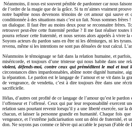
Néanmoins, il nous est souvent pénible de pardonner car nous faisons 
de l’ordre de la magie que de la grâce. Si tu m’aimes vraiment prouve
notre baptême nous devenons témoins de cet amour qui sauve et qui
conditionnée à des situations mais c’est un fait. Nous sommes frères ! 
un dialogue. Il faut être au moins deux pour se reconnaitre frères. T
retrouver peut-être cette fraternité perdue ? Il me faut réaliser toute
pourra refuser cette fraternité, et nous serons alors appelés à vivre l
Soyons acteurs du pardon sans en être ni les démiurges, ni les tyrans
revenu, même si les intentions ne sont pas dénuées de tout calcul. L’a
Néanmoins le témoignage se fait dans la relation humaine, et parfois,
miséricorde, et toujours d’une tristesse qui nous habite dans une re
violent, défends-moi, contre ceux qui préméditent le mal et tout 
circonstances dites impardonnables, abîme notre dignité humaine, aigr
la réparation. Le pardon est le langage de l’amour et se vit dans la gr
de vengeance, de vendetta, c’est à dire toujours être dans une récr
sacrificielle.
Hélas, d’autres ont profité de ce langage de l’amour qu’est le pardon en
l’offenseur et l’offensé. Ceux qui par leur responsabilité exercent un
relation sans pourtant revenir lorsqu’il y a une liberté exercée, sur la
chacun, et laisser la personne grandir en humanité. Chaque fois que c
vengeance, et l’extrême judiciarisation sont un déni de fraternité, et u
don. Ne soyons pas comme ce lièvre qui accable le paysan (Fable de 