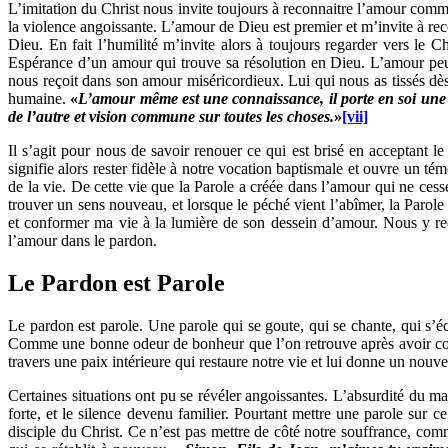
L’imitation du Christ nous invite toujours à reconnaitre l’amour comme p
la violence angoissante. L’amour de Dieu est premier et m’invite à re
Dieu. En fait l’humilité m’invite alors à toujours regarder vers le
Espérance d’un amour qui trouve sa résolution en Dieu. L’amour peu
nous reçoit dans son amour miséricordieux. Lui qui nous as tissés dès
humaine.
«
L’amour même est une connaissance, il porte en soi une
de l’autre et vision commune sur toutes les choses.
»
[vii]
Il s’agit pour nous de savoir renouer ce qui est brisé en acceptant
signifie alors rester fidèle à notre vocation baptismale et ouvre un t
de la vie. De cette vie que la Parole a créée dans l’amour qui ne ces
trouver un sens nouveau, et lorsque le péché vient l’abîmer, la Parole 
et conformer ma vie à la lumière de son dessein d’amour. Nous y reconn
l’amour dans le pardon.
L
e Pardon est Parole
Le pardon est parole. Une parole qui se goute, qui se chante, qui s’
Comme une bonne odeur de bonheur que l’on retrouve après avoir connu l
travers une paix intérieure qui restaure notre vie et lui donne un nouve
Certaines situations ont pu se révéler angoissantes. L’absurdité du mal
forte, et le silence devenu familier. Pourtant mettre une parole sur 
disciple du Christ. Ce n’est pas mettre de côté notre souffrance, com