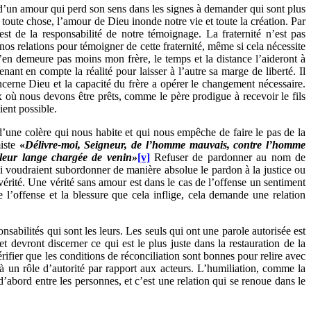
 d’un amour qui perd son sens dans les signes à demander qui sont plus
oute chose, l’amour de Dieu inonde notre vie et toute la création. Par
 de la responsabilité de notre témoignage. La fraternité n’est pas
nos relations pour témoigner de cette fraternité, même si cela nécessite
n’en demeure pas moins mon frère, le temps et la distance l’aideront à
nant en compte la réalité pour laisser à l’autre sa marge de liberté. Il
concerne Dieu et la capacité du frère a opérer le changement nécessaire.
x où nous devons être prêts, comme le père prodigue à recevoir le fils
ient possible.
d’une colère qui nous habite et qui nous empêche de faire le pas de la
miste
«
Délivre-moi, Seigneur, de l’homme mauvais, contre l’homme
, leur lange chargée de venin»
[v]
Refuser de pardonner au nom de
ui voudraient subordonner de manière absolue le pardon à la justice ou
 vérité. Une vérité sans amour est dans le cas de l’offense un sentiment
l’offense et la blessure que cela inflige, cela demande une relation
nsabilités qui sont les leurs. Les seuls qui ont une parole autorisée est
t devront discerner ce qui est le plus juste dans la restauration de la
érifier que les conditions de réconciliation sont bonnes pour relire avec
 à un rôle d’autorité par rapport aux acteurs. L’humiliation, comme la
 d’abord entre les personnes, et c’est une relation qui se renoue dans le