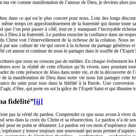
rant ma vie comme manifestation de l’amour de Dieu, je deviens alors po
ieu dans ce qui est le plus concret pour nous. Loin des longs discour
 même temps cet approfondissement de la fraternité qui donne toute sa r
ond que l’on peut passer à côté, tout en y manquant l’incroyable riches
relation à Dieu à la fraternité. Le pardon enracine la confiance dans un r
rd du Christ voir l’émerveillement de la richesse de la création. Nou
l par une culture de vie qui ouvre à la richesse du partage généreux et 
lé cet amour et continue de nous le partager dans le souffle de l’Esprit 
critures que nous ne cessons pas de méditer. En chaque événement les Ec
itures avec la réalité de cette effusion qu’ils vivent, sans pourtant t
ar parler de cette présence de Jésus dans notre vie, et de la découverte
de la manifestation de Dieu dans notre vie nous fait partager cette fe
nce du salut pour tous dans la fidélité à la Parole. Une conversion 
r, d’être, qui porte en soi la grâce de l’Esprit Saint et qui illumine t
a fidélité”
[ii]
feste pas la vérité du pardon. Comprendre ce que nous avons à vivre da
d sens dans la croix du Christ et sa résurrection. Le pardon n’a de sen
brisé pour ne point se dénaturer. Le pardon est ces mots d’espérance dan
L’espérance y trouve toujours une nouveauté qui nous permet d’aspire