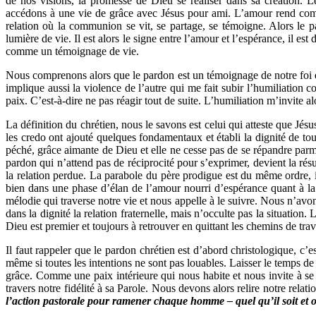
de nos visions, la promesse de Dieu se réaliser dans sa création. L
accédons à une vie de grâce avec Jésus pour ami. L’amour rend compt
relation où la communion se vit, se partage, se témoigne. Alors le
lumière de vie. Il est alors le signe entre l’amour et l’espérance, il e
comme un témoignage de vie.
Nous comprenons alors que le pardon est un témoignage de notre foi et 
implique aussi la violence de l’autre qui me fait subir l’humiliation 
paix. C’est-à-dire ne pas réagir tout de suite. L’humiliation m’invite 
La définition du chrétien, nous le savons est celui qui atteste que Jé
les credo ont ajouté quelques fondamentaux et établi la dignité de t
péché, grâce aimante de Dieu et elle ne cesse pas de se répandre par
pardon qui n’attend pas de réciprocité pour s’exprimer, devient la ré
la relation perdue. La parabole du père prodigue est du même ordre, il
bien dans une phase d’élan de l’amour nourri d’espérance quant à l
mélodie qui traverse notre vie et nous appelle à le suivre. Nous n’avo
dans la dignité la relation fraternelle, mais n’occulte pas la situation.
Dieu est premier et toujours à retrouver en quittant les chemins de trav
Il faut rappeler que le pardon chrétien est d’abord christologique, c
même si toutes les intentions ne sont pas louables. Laisser le temps d
grâce. Comme une paix intérieure qui nous habite et nous invite à 
travers notre fidélité à sa Parole. Nous devons alors relire notre relat
l’action pastorale pour ramener chaque homme – quel qu’il soit et où