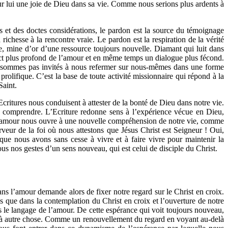
ur lui une joie de Dieu dans sa vie. Comme nous serions plus ardents à
s et des doctes considérations, le pardon est la source du témoignage
ichesse à la rencontre vraie. Le pardon est la respiration de la vérité
se, mine d’or d’une ressource toujours nouvelle. Diamant qui luit dans
espect plus profond de l’amour et en même temps un dialogue plus fécond.
s ne sommes pas invités à nous refermer sur nous-mêmes dans une forme
prolifique. C’est la base de toute activité missionnaire qui répond à la
Saint.
ritures nous conduisent à attester de la bonté de Dieu dans notre vie.
out comprendre. L’Ecriture redonne sens à l’expérience vécue en Dieu,
 de l’amour nous ouvre à une nouvelle compréhension de notre vie, comme
rveur de la foi où nous attestons que Jésus Christ est Seigneur ! Oui,
que nous avons sans cesse à vivre et à faire vivre pour maintenir la
ous nos gestes d’un sens nouveau, qui est celui de disciple du Christ.
ns l’amour demande alors de fixer notre regard sur le Christ en croix.
s que dans la contemplation du Christ en croix et l’ouverture de notre
s le langage de l’amour. De cette espérance qui voit toujours nouveau,
r à autre chose. Comme un renouvellement du regard en voyant au-delà