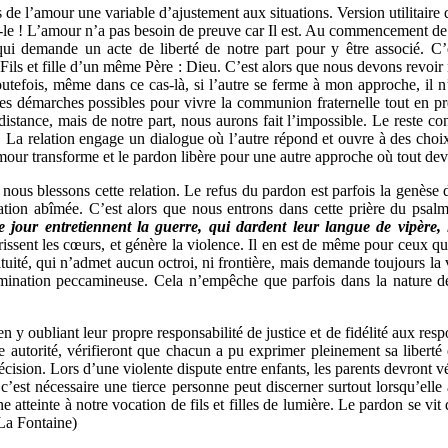
de l’amour une variable d’ajustement aux situations. Version utilitaire
-le ! L’amour n’a pas besoin de preuve car Il est. Au commencement de t
 demande un acte de liberté de notre part pour y être associé. C’est
Fils et fille d’un même Père : Dieu. C’est alors que nous devons revoir 
outefois, même dans ce cas-là, si l’autre se ferme à mon approche, il 
s les démarches possibles pour vivre la communion fraternelle tout en pre
a distance, mais de notre part, nous aurons fait l’impossible. Le reste 
. La relation engage un dialogue où l’autre répond et ouvre à des choi
mour transforme et le pardon libère pour une autre approche où tout dev
 nous blessons cette relation. Le refus du pardon est parfois la genèse 
lation abîmée. C’est alors que nous entrons dans cette prière du psal
le jour entretiennent la guerre, qui dardent leur langue de vipère
issent les cœurs, et génère la violence. Il en est de même pour ceux q
atuité, qui n’admet aucun octroi, ni frontière, mais demande toujours la
imination peccamineuse. Cela n’empêche que parfois dans la nature de 
 y oubliant leur propre responsabilité de justice et de fidélité aux respo
e autorité, vérifieront que chacun a pu exprimer pleinement sa liberté e
 décision. Lors d’une violente dispute entre enfants, les parents devront v
’est nécessaire une tierce personne peut discerner surtout lorsqu’elle
ne atteinte à notre vocation de fils et filles de lumière. Le pardon se vit
La Fontaine)