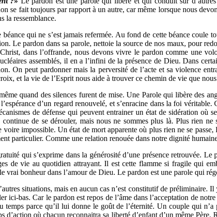
ent ?
»
Le pardon est une parole qui libère et qui conduit sur d’autres 
rdon se fait toujours par rapport à un autre, car même lorsque nous de
ns la ressemblance.
ne béance qui ne s’est jamais refermée. Au fond de cette béance coule 
lation. Le pardon dans sa parole, nettoie la source de nos maux, pour re
du Christ, dans l’offrande, nous devons vivre le pardon comme une vol
cléaires assemblés, il en a l’infini de la présence de Dieu. Dans certai
n. On peut pardonner mais la perversité de l’acte et sa violence entr
 croix, et la vie de l’Esprit nous aide à trouver ce chemin de vie que n
 même quand des silences furent de mise. Une Parole qui libère des ango
espérance d’un regard renouvelé, et s’enracine dans la foi véritable. Ce
anismes de défense qui peuvent entrainer un état de sidération où se
es, continue de se dérouler, mais nous ne sommes plus là. Plus rien ne
le voire impossible. Un état de mort apparente où plus rien ne se passe,
ment particulier. Comme une relation renouée dans notre dignité humaine
tuité qui s’exprime dans la générosité d’une présence retrouvée. Le par
 de vie au quotidien attrayant. Il est cette flamme si fragile qui em
le vrai bonheur dans l’amour de Dieu. Le pardon est une parole qui rég
res situations, mais en aucun cas n’est constitutif de préliminaire. I
 ici-bas. Car le pardon est repos de l’âme dans l’acceptation de notre 
u temps parce qu’il lui donne le goût de l’éternité. Un couple qui n’
 d’action où chacun reconnaitra sa liberté d’enfant d’un même Père. Res