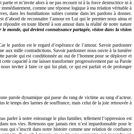
artie et m’invite alors à ne pas recourir ni à la force destructrice ni à
gir immédiatement, comme une réponse logique à ma relation véritable à
euves, dans les humiliations subies comme dans les pardons à donner.
t d’abord de reconnaitre l’amour en Lui qui le premier nous aima et
 répondre en toute liberté à son amour dans la réalité de notre nature
er le monde, qui devient connaissance partagée, vision dans la vision
Car le pardon est le regard d’espérance de l’amour. Savoir pardonner
isme aux mille contradictions. Savoir pardonner nous ouvre à la lumière
ette parole qui est conditionnée au oui de l’homme pour se déployer et
st cette capacité à me laisser transformer progressivement par sa Parole
us inviter à faire ce qui lui plait, ce qui est parfait et de prolonger
, une parole dynamique qui passe du rang de victime au rang d’acteur.
us le temps des larmes de souffrance, mais celui de la joie retrouvée à
as parler à notre entourage le plus familier, tellement l’oppression est
re dans nos vies. Retenons que jamais rien n’est impardonnable pour le
veau qui s’inscrit dans notre histoire comme une relation de confiance