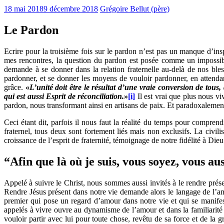
18 mai 2018
9 décembre 2018
Grégoire Bellut (père)
Le Pardon
Ecrire pour la troisième fois sur le pardon n’est pas un manque d’ins
mes rencontres, la question du pardon est posée comme un impossib
demande à se donner dans la relation fraternelle au-delà de nos bles
pardonner, et se donner les moyens de vouloir pardonner, en attendant
grâce.
«
L’unité doit être le résultat d’une vraie conversion de tous, 
qui est aussi Esprit de réconciliation.
»
[i]
Il est vrai que plus nous v
pardon, nous transformant ainsi en artisans de paix. Et paradoxalemen
Ceci étant dit, parfois il nous faut la réalité du temps pour comprend
fraternel, tous deux sont fortement liés mais non exclusifs. La civi
croissance de l’esprit de fraternité, témoignage de notre fidélité à Die
“Afin que là où je suis, vous soyez, vous au
Appelé à suivre le Christ, nous sommes aussi invités à le rendre prése
Rendre Jésus présent dans notre vie demande alors le langage de l’amo
premier qui pose un regard d’amour dans notre vie et qui se manife
appelés à vivre ouvre au dynamisme de l’amour et dans la familiarité de
vouloir partir avec lui pour toute chose, revêtu de sa force et de la 