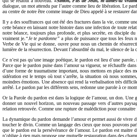
qui se rétablit à nouveau.
«Simon, Fils de Jean, m’aimes-tu vraim
dialogue, un mot attendu par l’autre comme lieu de libération. Le pa
au centre de notre être comme image de Dieu appelé à se restaurer da
Il y a des souffrances qui ont été des fractures dans la vie, comme u
cette béance en laissant notre histoire dans une infection de toute re
notre béance, toujours plus profonde, et plus secrète, en disciple 
vraiment je.
“Je te pardonne”
a plus de puissance que tous les feux nu
Verbe de Vie qui se donne, ouvre pour nous un chemin de résurrectio
lumière de la résurrection. Devant l’absurdité du mal, le silence de la
Ce n’est pas qu’une image poétique, le pardon est lieu d’une parole,
Parce que le pardon puise dans l’amour sa vigueur, se réchauffe dans l’
d’une forme de traumatisme important, nous mettons en place des méc
sidération est le temps où tout s’arrête, la situation où nous somm
moindres émotions. Une absence qui rend la verbalisation très diffici
arrêté. Le pardon par les différents sens, redonne une parole à ce mo
Or la Parole du pardon est dans la logique de l’amour, un don. Une gra
donner un nouvel horizon, un nouveau passage vers d’autres paysages
relation retrouvée. Comme une rupture de malédiction pour connaitre 
La dynamique du pardon demande l’amour et permet aussi de vivre d’aut
toucher le divin. Comme un langage des cieux que nous pouvons parler
que le pardon est la persévérance de l’amour. Le pardon est maitre d
n’oblige à rien mais propose une mutuelle restauration dans des champs