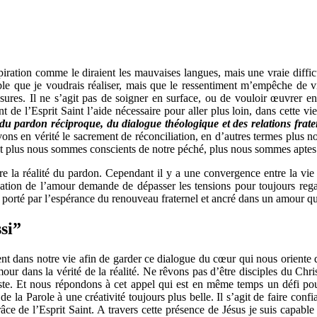
piration comme le diraient les mauvaises langues, mais une vraie diffi
le que je voudrais réaliser, mais que le ressentiment m’empêche de v
sures. Il ne s’agit pas de soigner en surface, ou de vouloir œuvrer en
 de l’Esprit Saint l’aide nécessaire pour aller plus loin, dans cette 
du pardon réciproque, du dialogue théologique et des relations fraterne
ivons en vérité le sacrement de réconciliation, en d’autres termes plu
t plus nous sommes conscients de notre péché, plus nous sommes aptes à
re la réalité du pardon. Cependant il y a une convergence entre la vie 
lisation de l’amour demande de dépasser les tensions pour toujours reg
u porté par l’espérance du renouveau fraternel et ancré dans un amour qui 
ssi”
nt dans notre vie afin de garder ce dialogue du cœur qui nous oriente da
ur dans la vérité de la réalité. Ne rêvons pas d’être disciples du Chris
ste. Et nous répondons à cet appel qui est en même temps un défi po
 la Parole à une créativité toujours plus belle. Il s’agit de faire confi
grâce de l’Esprit Saint. A travers cette présence de Jésus je suis capab