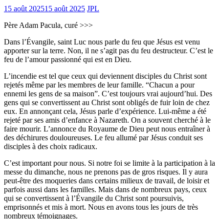
15 août 2025
15 août 2025
JPL
Père Adam Pacula, curé >>>
Dans l’Évangile, saint Luc nous parle du feu que Jésus est venu
apporter sur la terre. Non, il ne s’agit pas du feu destructeur. C’est le
feu de l’amour passionné qui est en Dieu.
L’incendie est tel que ceux qui deviennent disciples du Christ sont
rejetés même par les membres de leur famille. “Chacun a pour
ennemi les gens de sa maison”. C’est toujours vrai aujourd’hui. Des
gens qui se convertissent au Christ sont obligés de fuir loin de chez
eux. En annonçant cela, Jésus parle d’expérience. Lui-même a été
rejeté par ses amis d’enfance à Nazareth. On a souvent cherché à le
faire mourir. L’annonce du Royaume de Dieu peut nous entraîner à
des déchirures douloureuses. Le feu allumé par Jésus conduit ses
disciples à des choix radicaux.
C’est important pour nous. Si notre foi se limite à la participation à la
messe du dimanche, nous ne prenons pas de gros risques. Il y aura
peut-être des moqueries dans certains milieux de travail, de loisir et
parfois aussi dans les familles. Mais dans de nombreux pays, ceux
qui se convertissent à l’Évangile du Christ sont poursuivis,
emprisonnés et mis à mort. Nous en avons tous les jours de très
nombreux témoignages.