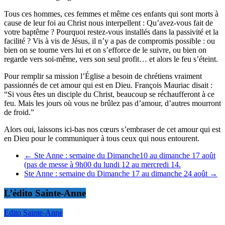
Tous ces hommes, ces femmes et même ces enfants qui sont morts à
cause de leur foi au Christ nous interpellent :
Qu’avez-vous fait de
votre baptême ? Pourquoi restez-vous installés dans la passivité et la
facilité ?
Vis à vis de Jésus, il n’y a pas de compromis possible : ou
bien on se tourne vers lui et on s’efforce de le suivre, ou bien on
regarde vers soi-même, vers son seul profit… et alors le feu s’éteint.
Pour remplir sa mission l’Église a besoin de chrétiens vraiment
passionnés de cet amour qui est en Dieu. François Mauriac disait
:
“Si vous êtes un disciple du Christ, beaucoup se réchaufferont à ce
feu. Mais les jours où vous ne brûlez pas d’amour, d’autres mourront
de froid.”
Alors oui,
laissons ici-bas nos cœurs s’embraser de cet amour qui est
en Dieu pour le communiquer à tous ceux qui nous entourent.
←
Ste Anne : semaine du Dimanche10 au dimanche 17 août
(pas de messe à 9h00 du lundi 12 au mercredi 14.
Ste Anne : semaine du Dimanche 17 au dimanche 24 août
→
L’édito Sainte-Anne
Edito Sainte-Anne