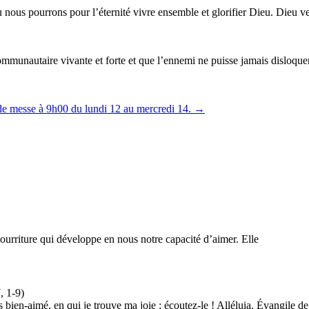
ous pourrons pour l’éternité vivre ensemble et glorifier Dieu. Dieu vei
mmunautaire vivante et forte et que l’ennemi ne puisse jamais disloque
e messe à 9h00 du lundi 12 au mercredi 14.
→
urriture qui développe en nous notre capacité d’aimer. Elle
, 1-9)
ils bien-aimé, en qui je trouve ma joie : écoutez-le ! Alléluia. Évang