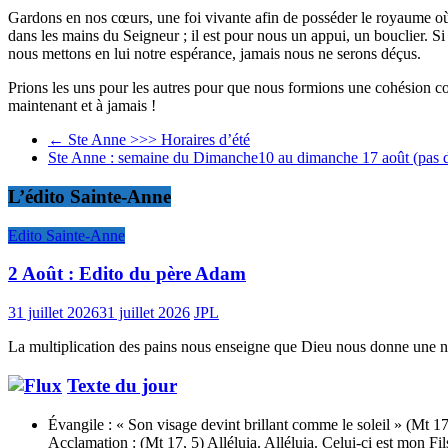
Gardons en nos cœurs, une foi vivante afin de posséder le royaume où n
dans les mains du Seigneur ; il est pour nous un appui, un bouclier. Si
nous mettons en lui notre espérance, jamais nous ne serons déçus.
Prions les uns pour les autres pour que nous formions une cohésion co
maintenant et à jamais !
←
Ste Anne >>> Horaires d’été
Ste Anne : semaine du Dimanche10 au dimanche 17 août (pas d
L’édito Sainte-Anne
Edito Sainte-Anne
2 Août : Edito du père Adam
31 juillet 2026
31 juillet 2026
JPL
La multiplication des pains nous enseigne que Dieu nous donne une no
Texte du jour
Évangile : « Son visage devint brillant comme le soleil » (Mt 17
Acclamation : (Mt 17, 5) Alléluia. Alléluia. Celui-ci est mon F