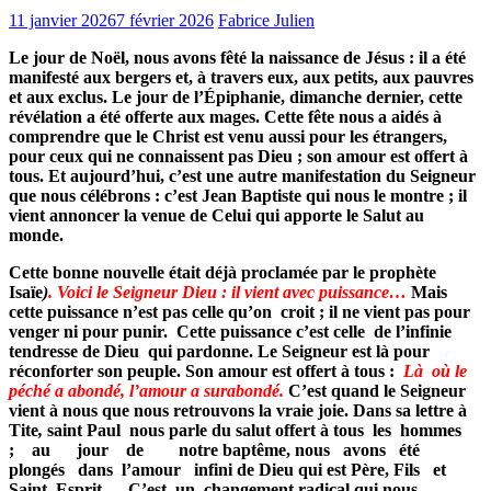
11 janvier 2026
7 février 2026
Fabrice Julien
Le jour de Noël, nous avons fêté la naissance de Jésus : il a été
manifesté aux bergers et, à travers eux, aux petits, aux pauvres
et aux exclus. Le jour de l’Épiphanie, dimanche dernier, cette
révélation a été offerte aux mages. Cette fête nous a aidés à
comprendre que le Christ est venu aussi pour les étrangers,
pour ceux qui ne connaissent pas Dieu ; son amour est offert à
tous. Et aujourd’hui, c’est une autre manifestation du Seigneur
que nous célébrons : c’est Jean Baptiste qui nous le montre ; il
vient annoncer la venue de Celui qui apporte le Salut au
monde.
Cette bonne nouvelle était déjà proclamée par le prophète
Isaïe
)
.
Voici le Seigneur Dieu : il vient avec puissance…
Mais
cette puissance n’est pas celle qu’on croit ; il ne vient pas pour
venger ni pour punir. Cette puissance c’est celle de l’infinie
tendresse de Dieu qui pardonne. Le Seigneur est là pour
réconforter son peuple. Son amour est offert à tous :
Là où le
péché a abondé, l’amour a surabondé.
C’est quand le Seigneur
vient à nous que nous retrouvons la vraie joie. Dans sa lettre à
Tite
,
saint Paul nous parle du salut offert à tous les hommes
; au jour de notre baptême, nous avons été
plongés dans l’amour infini de Dieu qui est Père, Fils et
Saint Esprit. C’est un changement radical qui nous